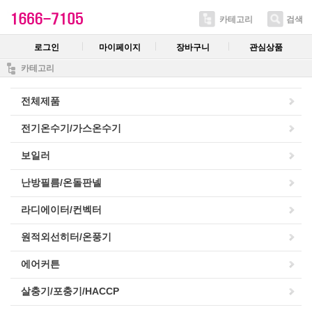
카테고리
검색
로그인
마이페이지
장바구니
관심상품
카테고리
전체제품
전기온수기/가스온수기
보일러
난방필름/온돌판넬
라디에이터/컨벡터
원적외선히터/온풍기
에어커튼
살충기/포충기/HACCP