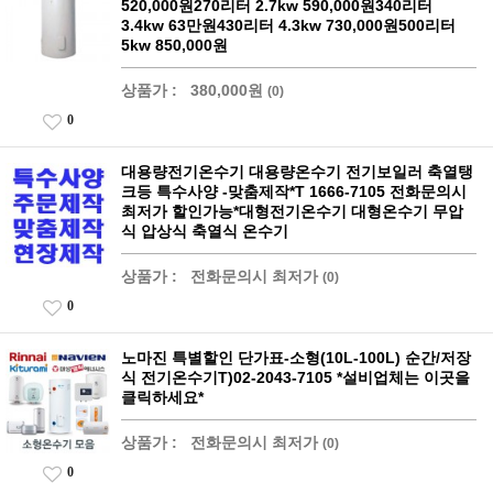
520,000원270리터 2.7kw 590,000원340리터
3.4kw 63만원430리터 4.3kw 730,000원500리터
5kw 850,000원
상품가 :
380,000원
(0)
0
대용량전기온수기 대용량온수기 전기보일러 축열탱
크등 특수사양 -맞춤제작*T 1666-7105 전화문의시
최저가 할인가능*대형전기온수기 대형온수기 무압
식 압상식 축열식 온수기
상품가 :
전화문의시 최저가
(0)
0
노마진 특별할인 단가표-소형(10L-100L) 순간/저장
식 전기온수기T)02-2043-7105 *설비업체는 이곳을
클릭하세요*
상품가 :
전화문의시 최저가
(0)
0