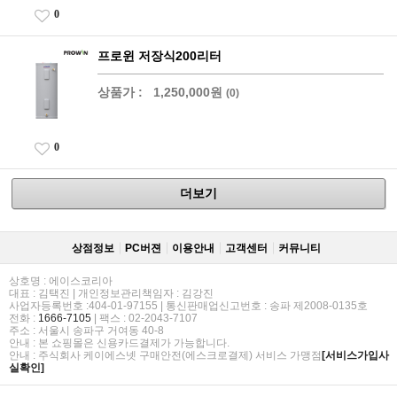
0
프로윈 저장식200리터
상품가 :
1,250,000원
(0)
0
더보기
상점정보
PC버젼
이용안내
고객센터
커뮤니티
상호명 : 에이스코리아
대표 : 김택진 | 개인정보관리책임자 : 김강진
사업자등록번호 :404-01-97155 | 통신판매업신고번호 : 송파 제2008-0135호
전화 :
1666-7105
| 팩스 : 02-2043-7107
주소 : 서울시 송파구 거여동 40-8
안내 : 본 쇼핑몰은 신용카드결제가 가능합니다.
안내 : 주식회사 케이에스넷 구매안전(에스크로결제) 서비스 가맹점
[서비스가입사
실확인]