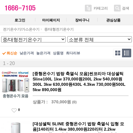
카테고리
검색
로그인
마이페이지
장바구니
관심상품
전기온수기/가스온수기
중/대형전기온수기
최신순
낮은가격
높은가격
상품명
최다리뷰
1 - 20
[중형온수기 법랑 축열식 모음]썬코리아 대성셀틱
Sline100L 1kw 370,000원200L 2kw 540,000원
300L 3kw 630,000원430L 4.3kw 730,000원500L
5kw 890,000원
상품가 :
370,000원
(0)
0
[대성셀틱 SLINE 중형온수기 법랑 축열식 입형 모
음]140리터 1.4kw 380,000원220리터 2.2kw