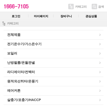
카테고리
검색
로그인
마이페이지
장바구니
관심상품
카테고리
전체제품
전기온수기/가스온수기
보일러
난방필름/온돌판넬
라디에이터/컨벡터
원적외선히터/온풍기
에어커튼
살충기/포충기/HACCP